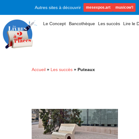
Autres sites à découvrir :
mesexpos.art
musicow'l
Le Concept
Bancothèque
Les succès
Lire le
Accueil
»
Les succès
»
Puteaux