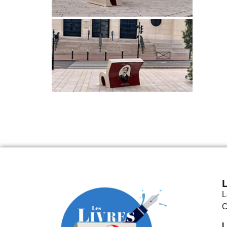
L
C
L