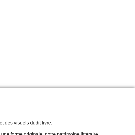
t des visuels dudit livre.
 une forme originale, notre patrimoine littéraire