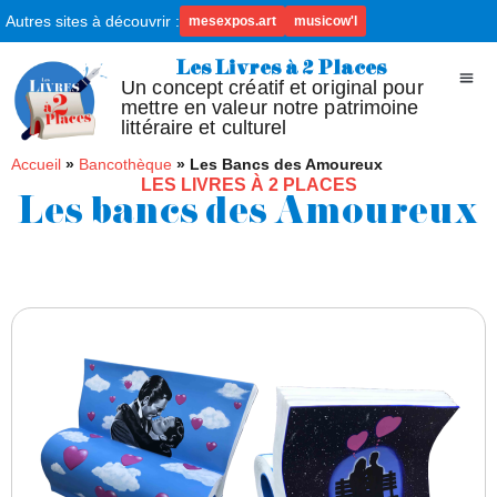
Autres sites à découvrir :
mesexpos.art
musicow'l
Les Livres à 2 Places
Un concept créatif et original pour
mettre en valeur notre patrimoine
littéraire et culturel
Accueil
»
Bancothèque
»
Les Bancs des Amoureux
LES LIVRES À 2 PLACES
Les bancs des Amoureux