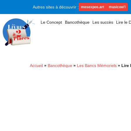
Autres sites à découvrir :
mesexpos.art
musicow'l
Le Concept
Bancothèque
Les succès
Lire le
Accueil
»
Bancothèque
»
Les Bancs Mémoriels
»
Lire